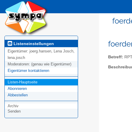
foerd
foerde
Listeneinstellungen
Eigentümer:
joerg.hansen, Lena Josch,
Betreff:
RPTU
lena.josch
Moderatoren:
(genau wie Eigentümer)
Beschreibu
Eigentümer kontaktieren
Listen-Hauptseite
Abonnieren
Abbestellen
Archiv
Senden